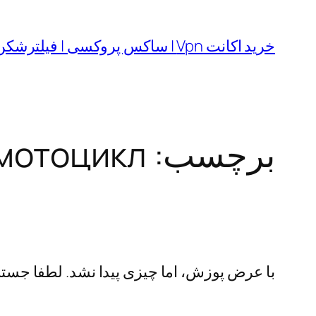
رفتن
به
خرید اکانت Vpn | ساکس پروکسی | فیلترشکن
محتوا
برچسب:
мотоцикл
با عرض پوزش، اما چیزی پیدا نشد. لطفا جستجو