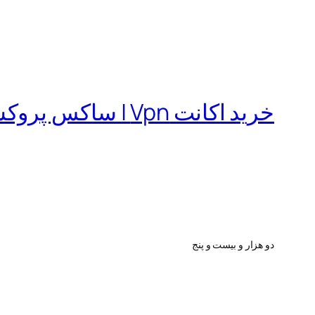
خرید اکانت Vpn | ساکس پروکسی | فیلترشکن
دو هزار و بیست و پنج