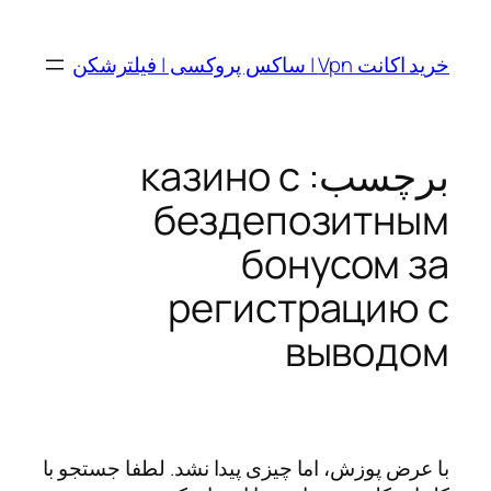
رفتن
به
خرید اکانت Vpn | ساکس پروکسی | فیلترشکن
محتوا
برچسب:
казино с
бездепозитным
бонусом за
регистрацию с
выводом
با عرض پوزش، اما چیزی پیدا نشد. لطفا جستجو با