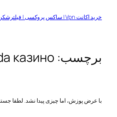
رفتن
به
خرید اکانت Vpn | ساکس پروکسی | فیلترشکن
محتوا
برچسب:
da казино
با عرض پوزش، اما چیزی پیدا نشد. لطفا جستجو