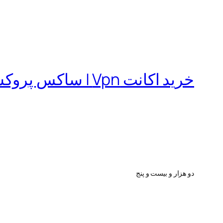
خرید اکانت Vpn | ساکس پروکسی | فیلترشکن
دو هزار و بیست و پنج