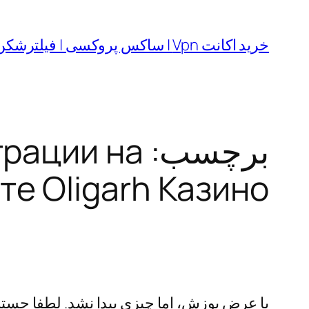
رفتن
به
خرید اکانت Vpn | ساکس پروکسی | فیلترشکن
محتوا
برچسب:
трации на
е Oligarh Казино
با عرض پوزش، اما چیزی پیدا نشد. لطفا جستجو