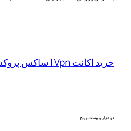
خرید اکانت Vpn | ساکس پروکسی | فیلترشکن
دو هزار و بیست و پنج