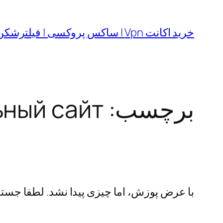
رفتن
به
خرید اکانت Vpn | ساکس پروکسی | فیلترشکن
محتوا
برچسب:
ьный сайт
با عرض پوزش، اما چیزی پیدا نشد. لطفا جستجو