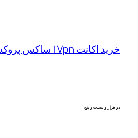
خرید اکانت Vpn | ساکس پروکسی | فیلترشکن
دو هزار و بیست و پنج